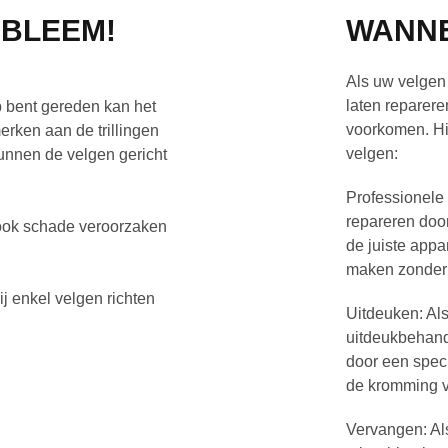
BLEEM!
WANNE
Als uw velgen 
laten reparer
p bent gereden kan het
voorkomen. Hi
merken aan de trillingen
velgen:
kunnen de velgen gericht
Professionele 
repareren door
 ook schade veroorzaken
de juiste appa
maken zonder d
ij enkel velgen richten
Uitdeuken: Als
uitdeukbehand
door een speci
de kromming v
Vervangen: Als