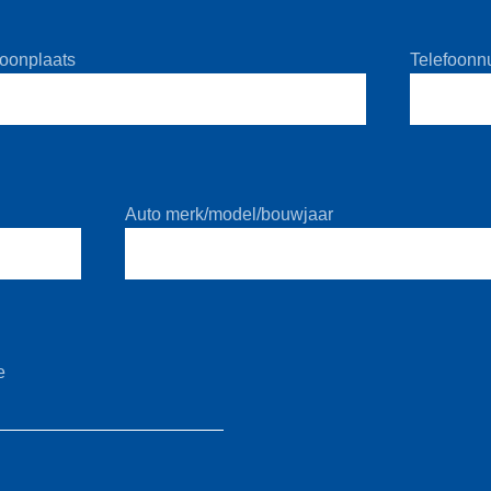
oonplaats
Telefoon
Auto merk/model/bouwjaar
e