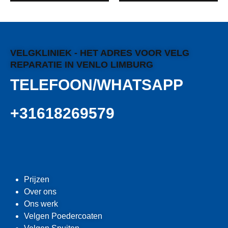
VELGKLINIEK - HET ADRES VOOR VELG
REPARATIE IN VENLO LIMBURG
TELEFOON/WHATSAPP
+31618269579
Prijzen
Over ons
Ons werk
Velgen Poedercoaten