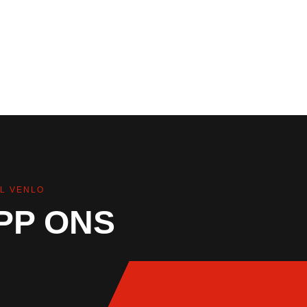
L VENLO
PP ONS