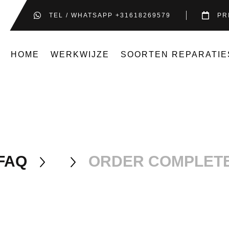
TEL / WHATSAPP +31618269579
PR
HOME
WERKWIJZE
SOORTEN REPARATIE
FAQ
ORDER COMPLET

