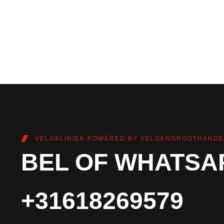
VELGKLINIEK POWERED BY VELGENGROOTHANDE
BEL OF WHATSA
+31618269579